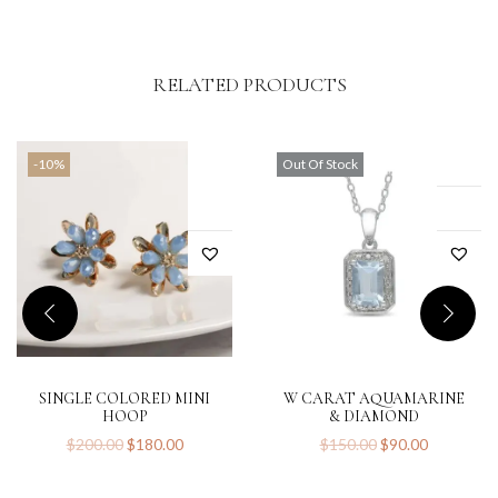
RELATED PRODUCTS
-10%
Out Of Stock
SINGLE COLORED MINI
W CARAT AQUAMARINE
HOOP
& DIAMOND
$
200.00
$
180.00
$
150.00
$
90.00