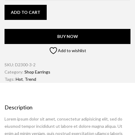
ADD TO CART
BUY NOW
Add to wishlist
SKU:
D2300-3-2
Category:
Shop Earrings
Tags:
Hot
,
Trend
Description
Lorem ipsum dolor sit amet, consectetur adipisicing elit, sed do
eiusmod tempor incididunt ut labore et dolore magna aliqua. Ut
enim ad minim veniam, quis nostrud exercitation ullamco laboris