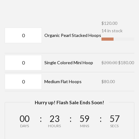
$
120.00
14 in stock
Organic Pearl Stacked Hoops
Single Colored Mini Hoop
$
200.00
$
180.00
Medium Flat Hoops
$
80.00
Hurry up! Flash Sale Ends Soon!
00
23
59
57
DAYS
HOURS
MINS
SECS