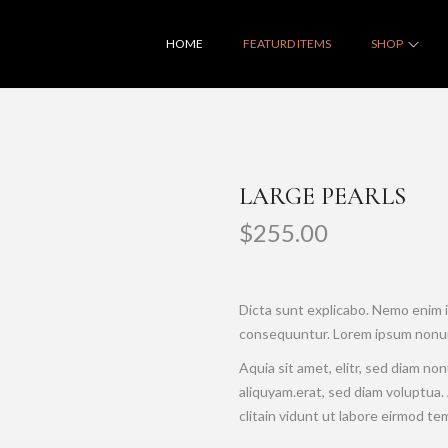
HOME
FEATURD ITEMS
SHOP
LARGE PEARLS
$
255.00
Dicta sunt explicabo. Nemo enim i
consequuntur. Lorem ipsum nonum
Aquia sit amet, elitr, sed diam n
aliquyam.erat, sed diam voluptua.
clitain vidunt ut labore eirmod te