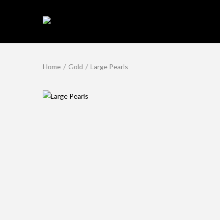
Home
/
Gold
/
Large Pearls