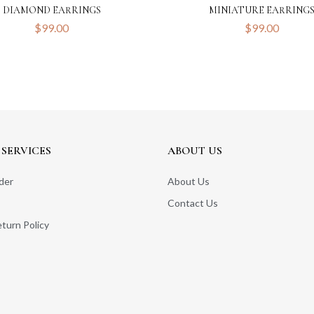
DIAMOND EARRINGS
MINIATURE EARRING
$
99.00
$
99.00
SERVICES
ABOUT US
der
About Us
Contact Us
turn Policy