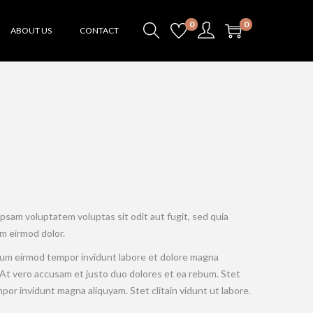
0
0
ABOUT US
CONTACT
psam voluptatem voluptas sit odit aut fugit, sed quia
 eirmod dolor.
onum eirmod tempor invidunt labore et dolore magna
 At vero accusam et justo duo dolores et ea rebum. Stet
mpor invidunt magna aliquyam. Stet clitain vidunt ut labore.